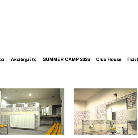
τα
Ακαδημίες
SUMMER CAMP 2026
Club House
Παι
άς
Τένις
τ
Κολύμβησης
ηση
Μπάσκετ
αιρο
ήριο
nnis