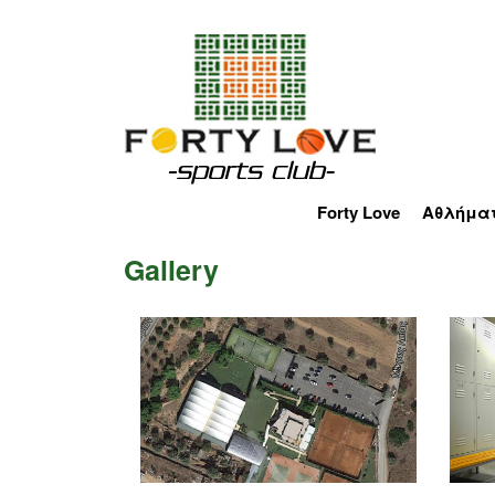
Forty Love
Αθλήμα
Λίγα λόγια για εμ
Τένις
Gallery
Που βρισκόμαστε
Μπάσκε
Κολύμβ
Ποδόσφ
Γυμναστ
Padel Te